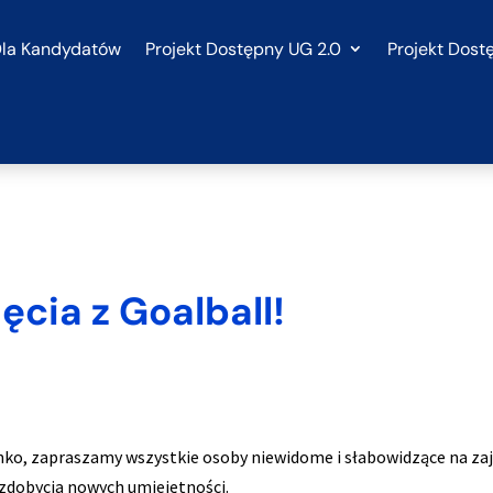
la Kandydatów
Projekt Dostępny UG 2.0
Projekt Dost
cia z Goalball!
enko, zapraszamy wszystkie osoby niewidome i słabowidzące na za
 zdobycia nowych umiejętności.