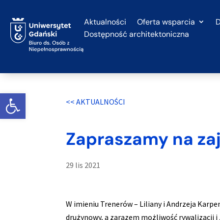
Przejdź
do
Aktualności
Oferta wsparcia
D
treści
Dostępność architektoniczna
Otwórz widget
<< AKTUALNOŚCI
Zapraszamy na zaję
29 lis 2021
W imieniu Trenerów – Liliany i Andrzeja Karp
drużynowy, a zarazem możliwość rywalizacji i