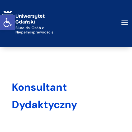
Przejdź do treści
Otwórz widget
a
Konsultant
Dydaktyczny