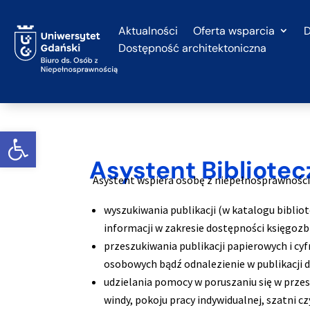
Przejdź do treści
Aktualności
Oferta wsparcia
D
Dostępność architektoniczna
Otwórz widget
Asystent Bibliote
Asystent wspiera osobę z niepełnosprawności
wyszukiwania publikacji (w katalogu bibliot
informacji w zakresie dostępności księgozb
przeszukiwania publikacji papierowych i c
osobowych bądź odnalezienie w publikacji 
udzielania pomocy w poruszaniu się w przes
windy, pokoju pracy indywidualnej, szatni cz