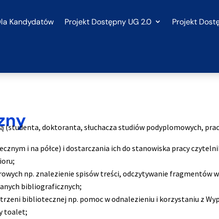
la Kandydatów
Projekt Dostępny UG 2.0
Projekt Dost
czny
ą (studenta, doktoranta, słuchacza studiów podyplomowych, pra
ecznym i na półce) i dostarczania ich do stanowiska pracy czytelni
ioru;
yfrowych np. znalezienie spisów treści, odczytywanie fragmentów 
danych bibliograficznych;
trzeni bibliotecznej np. pomoc w odnalezieniu i korzystaniu z Wy
y toalet;