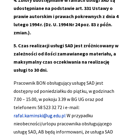
4. Zbiory udostępniane w ramach usługi SAD są
udostępniane na podstawie art. 331 Ustawy o
prawie autorskim i prawach pokrewnych z dnia 4
lutego 1994 r. (Dz. U. 1994 Nr 24 poz. 83 z późn.
zmian.).
5. Czas realizacji
usługi
SAD jest zróżnicowany w
zależności od ilości zamawianego materiału, a
maksymalny czas oczekiwania na realizację
usługi to 30 dni.
Pracownik BON obsługujący usługę SAD jest
dostępny od poniedziałku do piątku, w godzinach
7.00 – 15.00, w pokoju 3.39 w BG UG oraz pod
telefonem: 58 523 32 72 i e-mail:
rafal.kaminski@ug.edu.pl
W przypadku
nieobecności/urlopu pracownika obsługującego
usługę SAD, AB będą informowani, że usługa SAD