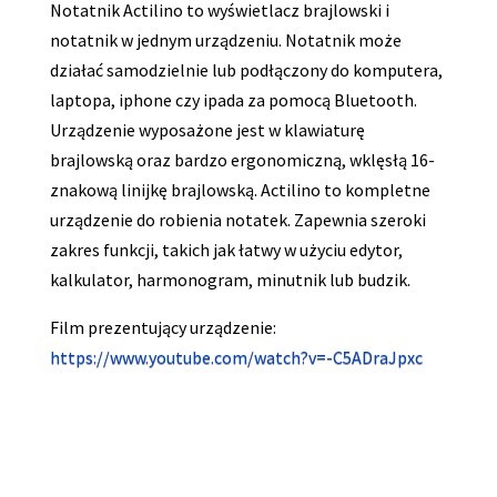
Notatnik Actilino to wyświetlacz brajlowski i
notatnik w jednym urządzeniu. Notatnik może
działać samodzielnie lub podłączony do komputera,
laptopa, iphone czy ipada za pomocą Bluetooth.
Urządzenie wyposażone jest w klawiaturę
brajlowską oraz bardzo ergonomiczną, wklęsłą 16-
znakową linijkę brajlowską. Actilino to kompletne
urządzenie do robienia notatek. Zapewnia szeroki
zakres funkcji, takich jak łatwy w użyciu edytor,
kalkulator, harmonogram, minutnik lub budzik.
Film prezentujący urządzenie:
https://www.youtube.com/watch?v=-C5ADraJpxc