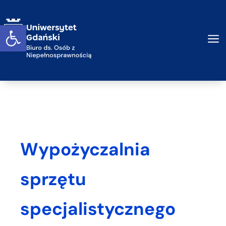
Przejdź do treści
Otwórz widget
a
Wypożyczalnia
sprzętu
specjalistycznego