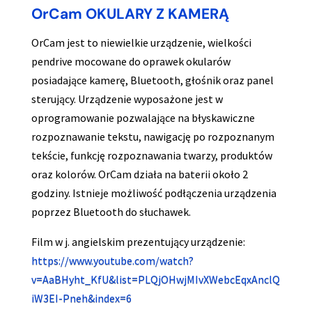
OrCam OKULARY Z KAMERĄ
OrCam jest to niewielkie urządzenie, wielkości
pendrive mocowane do oprawek okularów
posiadające kamerę, Bluetooth, głośnik oraz panel
sterujący. Urządzenie wyposażone jest w
oprogramowanie pozwalające na błyskawiczne
rozpoznawanie tekstu, nawigację po rozpoznanym
tekście, funkcję rozpoznawania twarzy, produktów
oraz kolorów. OrCam działa na baterii około 2
godziny. Istnieje możliwość podłączenia urządzenia
poprzez Bluetooth do słuchawek.
Film w j. angielskim prezentujący urządzenie:
https://www.youtube.com/watch?
v=AaBHyht_KfU&list=PLQjOHwjMIvXWebcEqxAnclQ
iW3EI-Pneh&index=6