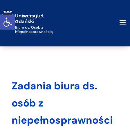
Przejdź do treści
Otwórz widget
a
Zadania biura ds.
osób z
niepełnosprawności