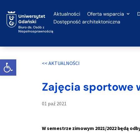
Przejdź
do
Aktualności
Oferta wsparcia
D
treści
Dostępność architektoniczna
Otwórz widget
<< AKTUALNOŚCI
Zajęcia sportowe
01 paź 2021
W semestrze zimowym 2021/2022 będą odbyw