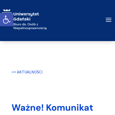
Przejdź do treści
Otwórz widget
a
<< AKTUALNOŚCI
Ważne! Komunikat