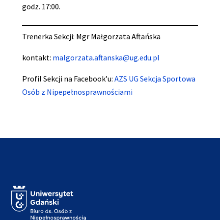
godz. 17:00.
Trenerka Sekcji: Mgr Małgorzata Aftańska
kontakt:
malgorzata.aftanska@ug.edu.pl
Profil Sekcji na Facebook’u:
AZS UG Sekcja Sportowa
Osób z Nipepełnosprawnościami