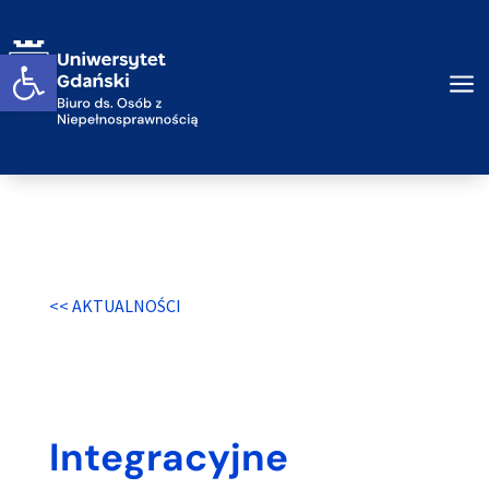
Przejdź do treści
Otwórz widget
a
<< AKTUALNOŚCI
Integracyjne