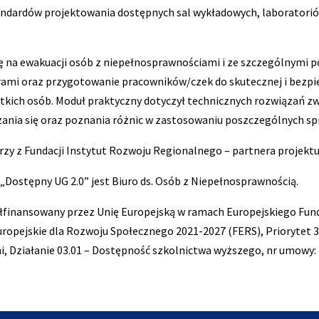
tandardów projektowania dostępnych sal wykładowych, laboratorió
ię na ewakuacji osób z niepełnosprawnościami i ze szczególnymi 
rami oraz przygotowanie pracowników/czek do skutecznej i bezpie
tkich osób. Moduł praktyczny dotyczył technicznych rozwiązań z
zania się oraz poznania różnic w zastosowaniu poszczególnych s
rzy z Fundacji Instytut Rozwoju Regionalnego – partnera projekt
 „Dostępny UG 2.0” jest Biuro ds. Osób z Niepełnosprawnością.
łfinansowany przez Unię Europejską w ramach Europejskiego Fun
opejskie dla Rozwoju Społecznego 2021-2027 (FERS), Priorytet 3 
, Działanie 03.01 – Dostępność szkolnictwa wyższego, nr umowy: 