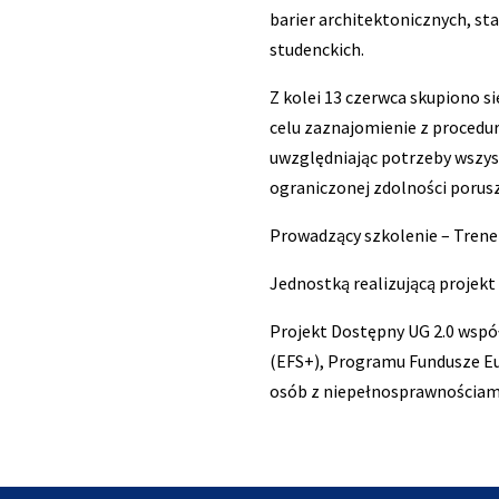
barier architektonicznych, s
studenckich.
Z kolei 13 czerwca skupiono s
celu zaznajomienie z procedu
uwzględniając potrzeby wszys
ograniczonej zdolności porus
Prowadzący szkolenie – Trene
Jednostką realizującą projekt
Projekt Dostępny UG 2.0 wspó
(EFS+), Programu Fundusze Eur
osób z niepełnosprawnościami