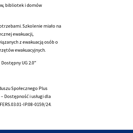
w, bibliotek i domów
potrzebami. Szkolenie miało na
cznej ewakuacji,
wiązanych z ewakuacją osób o
przętów ewakuacyjnych.
u Dostępny UG 2.0”
duszu Społecznego Plus
– Dostępność i usługi dla
FERS.03.01-IP.08-0159/24.