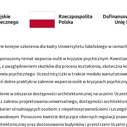
e kolejne szkolenia dla kadry Uniwersytetu Gdańskiego w ramach 
ł poruszony temat wsparcia osób w kryzysie psychicznym. Kwestia
 z uwzględnieniem skutków dla procesu kształcenia, skuteczna 
owia psychicznego. Uczestnicy/czki w trakcie modułu warsztatowe
 dobre praktyki w zakresie wsparcia osób w kryzysach psychiczny
lenie w obszarze dostępności architektonicznej na uczelni. Ucz
z zakresu projektowania uniwersalnego, dostępności architekton
barier utrudniających osobom z niepełnosprawnościami i szczeg
zawodowym. Poruszono kwestie dotyczące obecnych regulacji praw
itektonicznej oraz dostosowania budynków i przestrzeni Uczelni