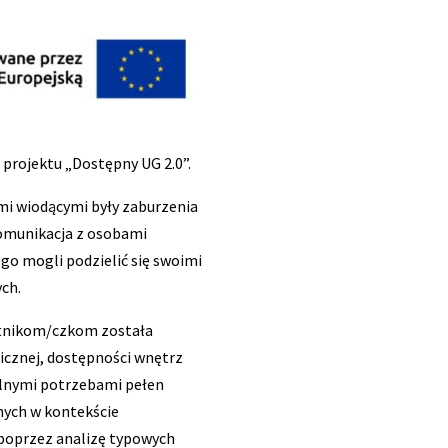
projektu „Dostępny UG 2.0”.
mi wiodącymi były zaburzenia
komunikacja z osobami
go mogli podzielić się swoimi
ch.
estnikom/czkom została
icznej, dostępności wnętrz
ólnymi potrzebami pełen
nych w kontekście
 poprzez analizę typowych